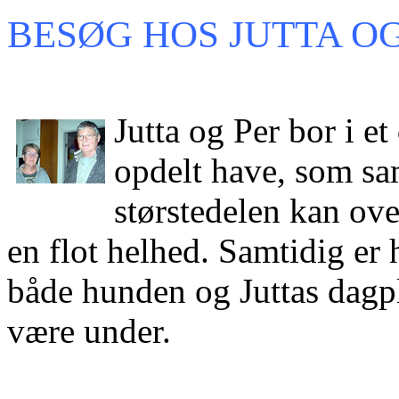
BESØG HOS JUTTA OG
Jutta og Per bor i e
opdelt have, som sa
størstedelen kan ov
en flot helhed. Samtidig er h
både hunden og Juttas dagpl
være under.