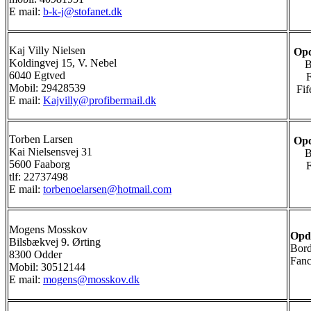
E mail:
b-k-j@stofanet.dk
Kaj Villy Nielsen
Opd
Koldingvej 15, V. Nebel
B
6040 Egtved
Mobil: 29428539
Fif
E mail:
Kajvilly@profibermail.dk
Torben Larsen
Opd
Kai Nielsensvej 31
B
5600 Faaborg
tlf: 22737498
E mail:
torbenoelarsen@hotmail.com
Mogens Mosskov
Opd
Bilsbækvej 9. Ørting
Bord
8300 Odder
Fan
Mobil: 30512144
E mail:
mogens@mosskov.dk