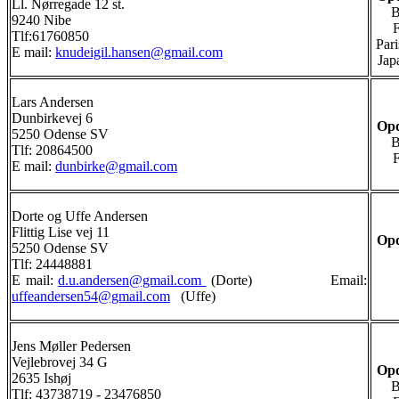
Ll. Nørregade 12 st.
B
9240 Nibe
Tlf:61760850
Pari
E mail:
knudeigil.hansen@gmail.com
Jap
Lars Andersen
Dunbirkevej 6
Opd
5250 Odense SV
B
Tlf: 20864500
E mail:
dunbirke@gmail.com
Dorte og Uffe Andersen
Flittig Lise vej 11
Opd
5250 Odense SV
Tlf: 24448881
E mail:
d.u.andersen@gmail.com
(Dorte) Email:
uffeandersen54@gmail.com
(Uffe)
Jens Møller Pedersen
Vejlebrovej 34 G
Opd
2635 Ishøj
B
Tlf: 43738719 - 23476850