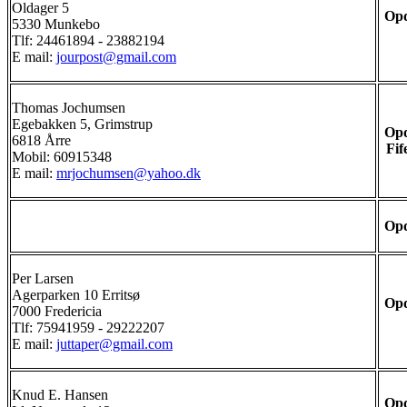
Oldager 5
Opd
5330 Munkebo
Tlf: 24461894 - 23882194
E mail:
jourpost@gmail.com
Thomas Jochumsen
Egebakken 5, Grimstrup
Opd
6818 Årre
Fif
Mobil: 60915348
E mail:
mrjochumsen@yahoo.dk
Opd
Per Larsen
Agerparken 10 Erritsø
Opd
7000 Fredericia
Tlf: 75941959 - 29222207
E mail:
juttaper@gmail.com
Knud E. Hansen
Opd