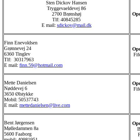
Sten Dickov Hansen
Tryggevaeldevej 86
2700 Brønshøj
Opd
Tlf: 40845285
E mail:
sdickov@mail.dk
Finn Enevoldsen
Grønnevej 24
Opd
6360 Tinglev
Fif
Tlf: 30317963
E mail:
finn.59@hotmail.com
Mette Danielsen
Opd
Nøddevej 6
Fif
3650 Ølstykke
Mobil: 50537743
E mail:
mettedanielsen@live.com
Bent Jørgensen
Opd
Mølledammen 8a
B
5600 Faaborg
mobil: 40981951