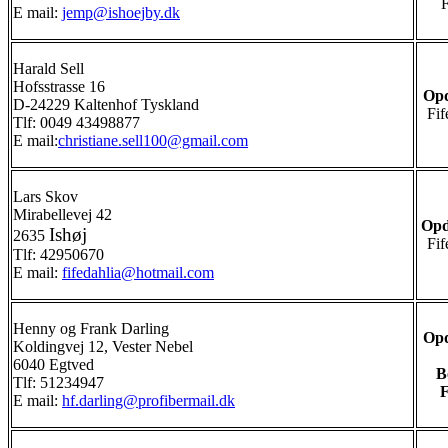
E mail:
jemp@ishoejby.dk
Harald Sell
Hofsstrasse 16
Opd
D-24229 Kaltenhof Tyskland
Fif
Tlf: 0049 43498877
E mail:
christiane.sell100@gmail.com
Lars Skov
Mirabellevej 42
Opd
Ishøj
2635
Fif
Tlf: 42950670
E mail:
fifedahlia@hotmail.com
Henny og Frank Darling
Opd
Koldingvej 12, Vester Nebel
6040 Egtved
B
Tlf: 51234947
F
E mail:
hf.darling@profibermail.dk