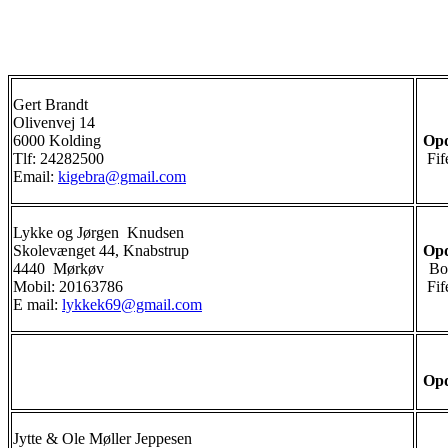
Gert Brandt
Olivenvej 14
6000 Kolding
Opd
Tlf: 24282500
Fif
Email:
kigebra@gmail.com
Lykke og Jørgen Knudsen
Skolevænget 44, Knabstrup
Opd
4440 Mørkøv
Bo
Mobil: 20163786
Fif
E mail:
lykkek69@gmail.com
Opd
Jytte & Ole Møller Jeppesen