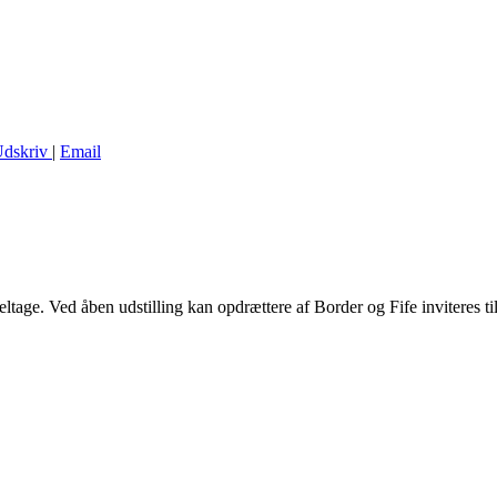
dskriv
|
Email
age. Ved åben udstilling kan opdrættere af Border og Fife inviteres til 