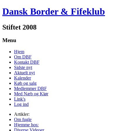
Dansk Border & Fifeklub
Stiftet 2008
Menu
Hjem
Om DBF
Kontakt DBF
Sidste nyt
Aktuelt nyt
Kalender
Køb og salg
Medlemmer DBF
Med Næb og Klør
Link's
Log ind
Artikler:
Om fugle
Hjemme hos:
Diverse Videoer